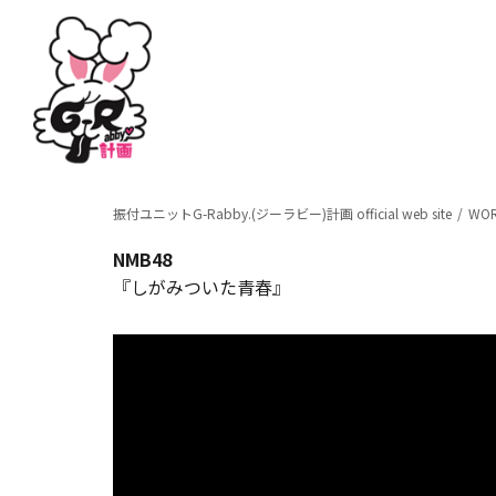
振付ユニットG-Rabby.(ジーラビー)計画 official web site
WO
NMB48
『しがみついた青春』