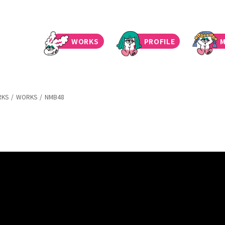
WORKS
PROFILE
M
RKS
WORKS
NMB48