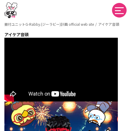
振付ユニットG-Rabby.(ジーラビー)計画 official web site
アイケア音頭
アイケア音頭