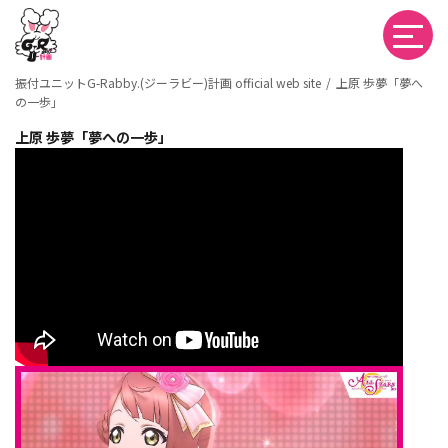
振付ユニットG-Rabby.(ジーラビー)計画 official web site
上原 歩夢「夢へ
の一歩」
上原 歩夢「夢への一歩」